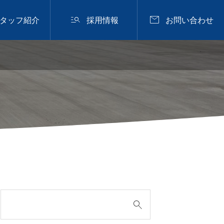


タッフ紹介
採用情報
お問い合わせ
鏡面仕上

三郷物流倉庫
2025.05.17