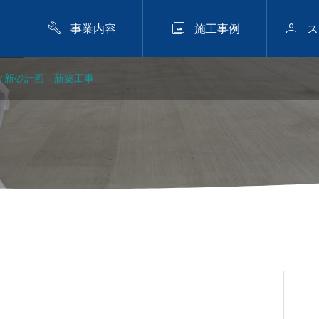



事業内容
施工事例
ス
ィ新砂計画 新築工事
ンクリート
ンクリート ナチュラルカラ
.17