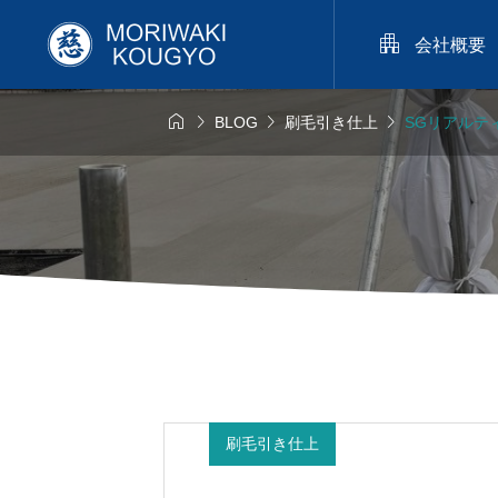

会社概要




BLOG
刷毛引き仕上
SGリアルテ
カラーコ

工事
カラーコ
ー
2025.05
刷毛引き仕上