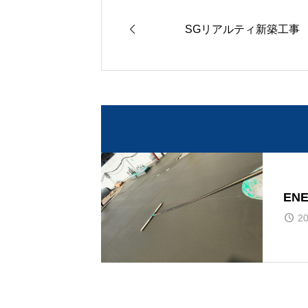

SGリアルティ新築工事
EN
20