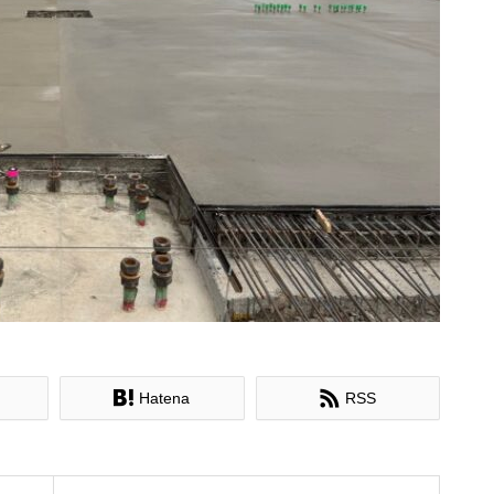


Hatena
RSS